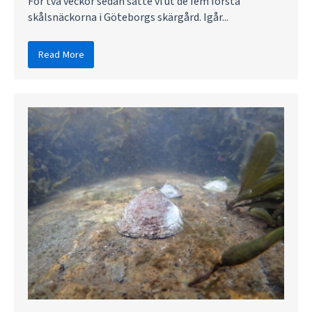
För två veckor sedan satte vi ut de fem första
skålsnäckorna i Göteborgs skärgård. Igår...
Read More