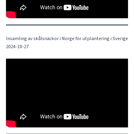
Insamling av skålsnäckor i Norge för utplantering i Sverige
2024-10-27