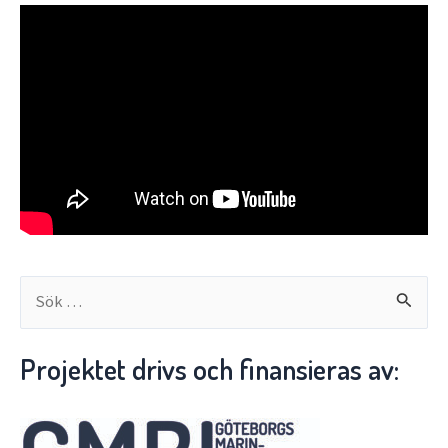
S
ö
k
Projektet drivs och finansieras av:
e
f