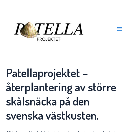
Hoppa
till
innehåll
Main
Men
Patellaprojektet –
återplantering av större
skålsnäcka på den
svenska västkusten.