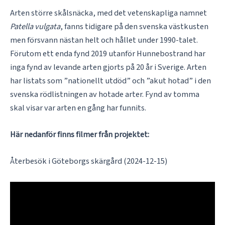
Arten större skålsnäcka, med det vetenskapliga namnet
Patella vulgata
, fanns tidigare på den svenska västkusten
men försvann nästan helt och hållet under 1990-talet.
Förutom ett enda fynd 2019 utanför Hunnebostrand har
inga fynd av levande arten gjorts på 20 år i Sverige. Arten
har listats som ”nationellt utdöd” och ”akut hotad” i den
svenska rödlistningen av hotade arter. Fynd av tomma
skal visar var arten en gång har funnits.
Här nedanför finns filmer från projektet:
Återbesök i Göteborgs skärgård (2024-12-15)