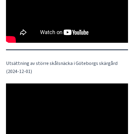
Utsättning av större skålsnäcka i Göteborgs skärgård
(2024-12-01)